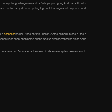
88 tanpa potongan biaya akomodasi. Setiap rupiah yang Anda masukkan ke
ain santai menjadi pilihan paling logis untuk mengumpulkan pundi-pundi
i
orma
slot gacor
hari ini. Pragmatic Play dan PG Soft menjadi dua nama utama
nangan yang tinggi pada game pilihan mereka akan memastikan saldo Anda
 para member. Segera amankan akun Anda sekarang dan rasakan sendiri