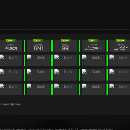
k dapat diproses
dan didukung oleh Layanan Pelanggan profesional 24/7 yang siap melayani Anda.