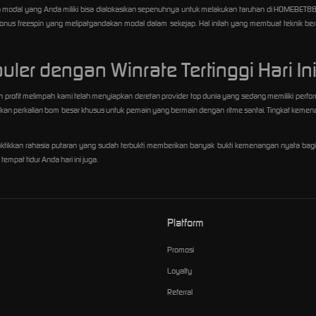
emua modal yang Anda miliki bisa dialokasikan sepenuhnya untuk melakukan taruhan di HOMEBET
nus freespin yang melipatgandakan modal dalam sekejap. Hal inilah yang membuat teknik berm
ler dengan Winrate Tertinggi Hari In
rofit melimpah kami telah menyiapkan deretan provider top dunia yang sedang memiliki perf
ikan perkalian bom besar khusus untuk pemain yang bermain dengan ritme santai. Tingkat keme
kkan rahasia putaran yang sudah terbukti memberikan banyak bukti kemenangan nyata bagi
mpat tidur Anda hari ini juga.
Platform
Promosi
Loyalty
Referral