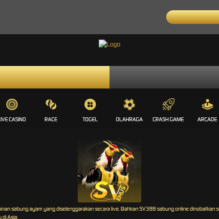
LIVE CASINO
RACE
TOGEL
OLAHRAGA
CRASH GAME
ARCADE
nan sabung ayam yang diselenggarakan secara live. Bahkan SV388 sabung online dinobatkan sebag
di Asia.