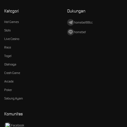
Kategori
Dukungan
Hot Games
homebet88cc
Slots
homebet
Live Casino
Race
Togel
Olahraga
Crash Game
Arcade
Poker
Sabung Ayam
Komunitas
Facebook