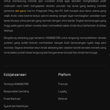
Untuk mendukung metode spin rumahan Anda agar semakin menghasilkan profit
melimpah kami telah menyiapkan deretan provider top dunia yang sedang memiliki
performa
slot gacor
hari ini. Pragmatic Play dan PG Soft menjadi dua nama utama yang
wajib Anda coba karena kedua opsi ini sedang sangat royal membagikan perkalian bom
besar khusus untuk pemain yang bermain dengan ritme santai. Tingkat kemenangan yang
tinggi pada game pilihan mereka akan memastikan saldo Anda terus bertambah di setiap
sesinya.
Bergabung sekarang juga bersama HOMEBET88 untuk langsung mempraktikkan rahasia
putaran yang sudah terbukti memberikan banyak bukti kemenangan nyata bagi para
member. Segera amankan akun Anda sekarang dan rasakan sendiri sensasi menarik uang
tunai dalam jumlah besar langsung dari kenyamanan tempat tidur Anda hari ini juga.
Kebijaksanaan
Platform
Tentang HOMEBET88
Promosi
Responsible Gambling
Loyalty
Pusat Bantuan
Referral
Syarat dan Ketentuan