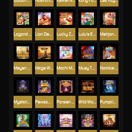
Golden Hatch
Heavenly Sage
Kawaii Neko
Kung Fu Warrior
Las Vegas Party
Legend of the White and Green Snake
Lion Dance Fortune
Lucky Zhu
Lulu's Enchanted Forest
Mahjong Fortune
Mayan Gold Hunt
Mega Wild Safari
Mochi Mochi
Muay Thai Arena
Nomikai Fever
Mysteries of Pandora
Pawsome Xmas
Persian Gems
Wild West Saloon
Pumpkin Night