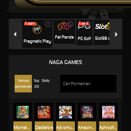
i
i
i
i
i
Facha
Fat Panda
Slot88 x PP
PG Soft
Pragmatic Play
NAGA GAMES
Semua
Top
Slots
permainan
20
Mermaid's Treasure
Gladiators
Adventures Of Caramelo
Amazing Circus
Aphrodite - Goddess of Love