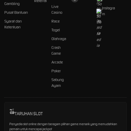
Referral
Gambling
Live
Instagra
Pusat Bantuan
Casino
m
Syarat dan
Race
Ketentuan
Togel
Olahraga
Crash
Game
Arcade
Poker
Sabung
Ayam
TARUHAN SLOT
Penyedia slot online dengan beragam pilihan game menarik yang memudahkan
pemain untuk mencapai jackpot