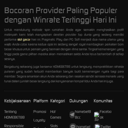
Bocoran Provider Paling Populer
dengan Winrate Tertinggi Hari Ini
Untuk mendukung metode spin rumahan Anda agar semakin menghasilkan profit
melimpah kami telah menyiapkan deretan provider top dunia yang sedang memiliki
performa
slot gacor
hari ini. Pragmatic Play dan PG Soft menjadi dua nama utama yang
wajib Anda coba karena kedua opsi ini sedang sangat royal membagikan perkalian bom
besar khusus untuk pemain yang bermain dengan ritme santai. Tingkat kemenangan yang
tinggi pada game pilihan mereka akan memastikan saldo Anda terus bertambah di setiap
sesinya.
Bergabung sekarang juga bersama HOMEBET88 untuk langsung mempraktikkan rahasia
putaran yang sudah terbukti memberikan banyak bukti kemenangan nyata bagi para
member. Segera amankan akun Anda sekarang dan rasakan sendiri sensasi menarik uang
tunai dalam jumlah besar langsung dari kenyamanan tempat tidur Anda hari ini juga.
Kebijaksanaan
Platform
Kategori
Dukungan
Komunitas
Tentang
Promosi
Hot
homebet8
Facebo
HOMEBET88
Games
8cc
ok
Loyalty
Responsible
Slots
homebet
Twitter