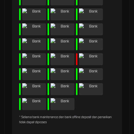
* Selama bank maintenance dan bank offline deposit dan penarikan
tidak dapat diproses