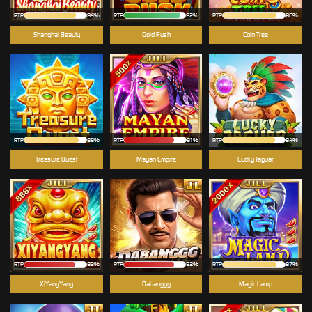
RTP
84%
RTP
92%
RTP
86%
Shanghai Beauty
Gold Rush
Coin Tree
RTP
88%
RTP
81%
RTP
84%
Treasure Quest
Mayan Empire
Lucky Jaguar
RTP
82%
RTP
82%
RTP
87%
XiYangYang
Dabanggg
Magic Lamp