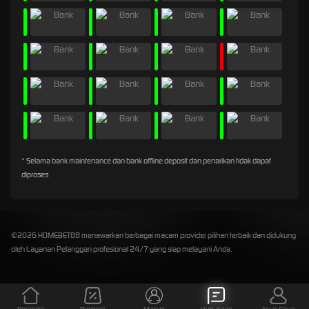
* Selama bank maintenance dan bank offline deposit dan penarikan tidak dapat
diproses
©2026 HOMEBET88 menawarkan berbagai macam provider pilihan terbaik dan didukung
oleh Layanan Pelanggan profesional 24/7 yang siap melayani Anda.