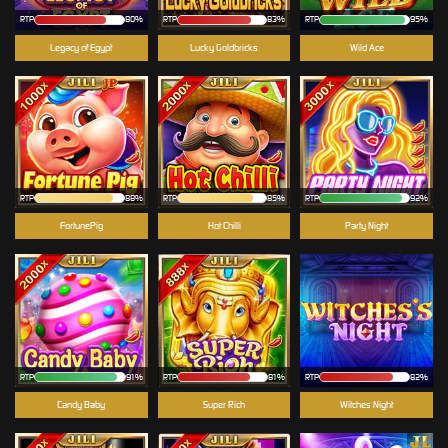
RTP
80%
RTP
83%
RTP
95%
Legacy of Egypt
Lucky Goldbricks
Wild Ace
RTP
88%
RTP
85%
RTP
92%
FortunePig
Hot Chilli
Party Night
RTP
91%
RTP
81%
RTP
82%
Candy Baby
Super Rich
Witches Night