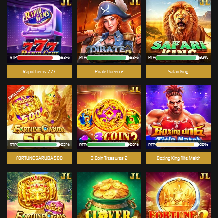
RTP
82%
RTP
92%
RTP
93%
Rapid Gems 777
Pirate Queen 2
Safari King
RTP
93%
RTP
90%
RTP
89%
FORTUNE GARUDA 500
3 Coin Treasures 2
Boxing King Title Match