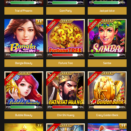
RTP
93%
RTP
95%
RTP
96%
Trial of Phoenix
Gem Party
Jackpot Joker
RTP
95%
RTP
80%
RTP
92%
Bangla Beauty
Fortune Tree
Samba
RTP
94%
RTP
79%
RTP
89%
Bubble Beauty
Chin Shi Huang
Crazy Golden Bank